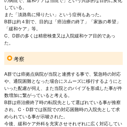
の病院で、緩和ケアは当院で」という共診的な目的に変化
している。
また「淡路島に帰りたい」という症例もあった。
B群は約４割で、目的は「癌治療の終了」「家族の希望」
「緩和ケア」等。
C、D群の多くは精密検査又は入院緩和ケア目的であっ
た。
考察
A群では癌拠点病院が当院と連携する事で、緊急時の対応
や、通院困難となった場合にスムーズに移行するようにと
いった配慮が伺え、また当院とのパイプを形成した事が件
数増加に繋がっていると考える。
B群は癌治療終了時の転院先として選ばれている事が推察
され、C・D群では医院での対応困難時の入院先として求
められている事が示唆された。
今後、緩和ケア外科を充実させそれぞれに広く対応してい