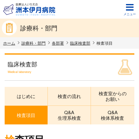
メニュー
診療科・部門
ホーム
診療科・部門
各部署
臨床検査部
検査項目
臨床検査部
Medical laboratory
検査室からの
はじめに
検査の流れ
お願い
Q&A
Q&A
検査項目
生理系検査
検体系検査