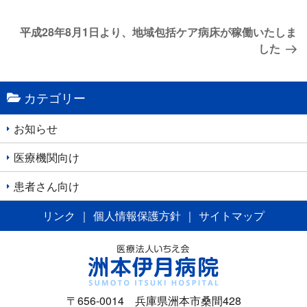
投
稿
次
平成28年8月1日より、地域包括ケア病床が稼働いたしま
ナ
の
した
投
ビ
稿
ゲ
カテゴリー
ー
シ
お知らせ
ョ
医療機関向け
ン
患者さん向け
リンク
｜
個人情報保護方針
｜
サイトマップ
〒656-0014 兵庫県洲本市桑間428