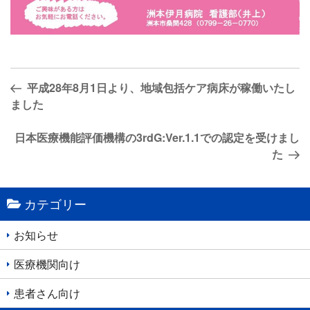
投
前
平成28年8月1日より、地域包括ケア病床が稼働いたし
稿
の
ました
ナ
投
稿
次
日本医療機能評価機構の3rdG:Ver.1.1での認定を受けまし
ビ
の
た
ゲ
投
ー
稿
シ
カテゴリー
ョ
お知らせ
ン
医療機関向け
患者さん向け