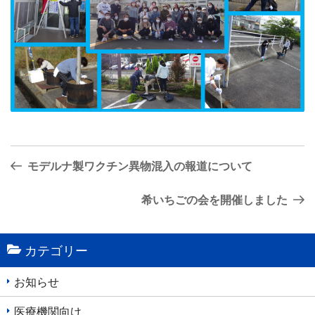
投
前
モデルナ製ワクチン異物混入の報道について
稿
の
ナ
投
次
希いちごの会を開催しました
稿
の
ビ
投
ゲ
カテゴリー
稿
ー
シ
お知らせ
ョ
医療機関向け