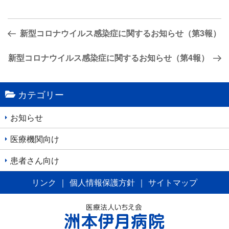
投
前
新型コロナウイルス感染症に関するお知らせ（第3報）
稿
の
ナ
投
次
新型コロナウイルス感染症に関するお知らせ（第4報）
稿
の
ビ
投
ゲ
稿
カテゴリー
ー
シ
お知らせ
ョ
医療機関向け
ン
患者さん向け
リンク
｜
個人情報保護方針
｜
サイトマップ