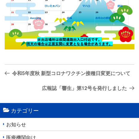
投
前
令和5年度秋 新型コロナワクチン接種日変更について
稿
の
ナ
投
次
広報誌「響生」第12号を発行しました
稿
の
ビ
投
ゲ
カテゴリー
稿
ー
シ
お知らせ
ョ
医療機関向け