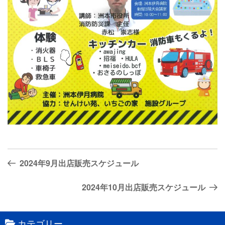
投
前
2024年9月出店販売スケジュール
稿
の
ナ
投
次
2024年10月出店販売スケジュール
稿
の
ビ
投
ゲ
カテゴリー
稿