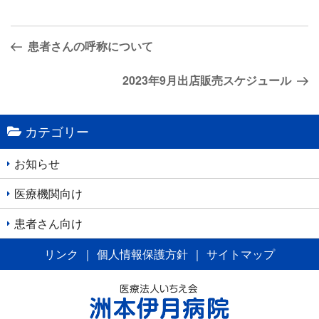
投
前
患者さんの呼称について
稿
の
ナ
投
次
2023年9月出店販売スケジュール
稿
の
ビ
投
ゲ
カテゴリー
稿
ー
シ
お知らせ
ョ
医療機関向け
ン
患者さん向け
リンク
｜
個人情報保護方針
｜
サイトマップ